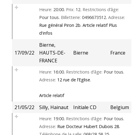
Heure:
20:00.
Prix:
12.
Restrictions d’âge:
Pour tous.
Billetterie:
0496673512.
Adresse:
Rue général Piron 2b
.
Article relatif
Plus
d'infos
Bierne,
17/09/22
HAUTS-DE-
Bierne
France
FRANCE
Heure:
16:00.
Restrictions d’âge:
Pour tous.
Adresse:
12 rue de l’Eglise
.
Article relatif
21/05/22
Silly, Hainaut
Initiale CD
Belgium
Heure:
19:00.
Restrictions d’âge:
Pour tous.
Adresse:
Rue Docteur Hubert Dubois 28
.
Téléphone de la salle:
068/28 58 25.