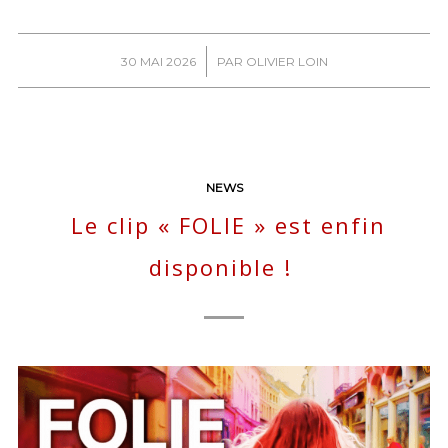
/
30 MAI 2026
PAR
OLIVIER LOIN
NEWS
Le clip « FOLIE » est enfin
disponible !