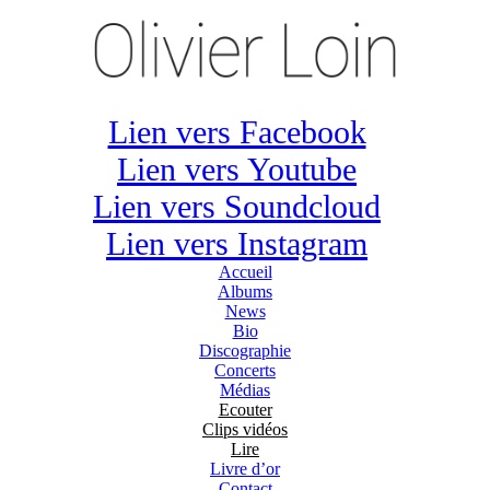
Lien vers Facebook
Lien vers Youtube
Lien vers Soundcloud
Lien vers Instagram
Accueil
Albums
News
Bio
Discographie
Concerts
Médias
Ecouter
Clips vidéos
Lire
Livre d’or
Contact