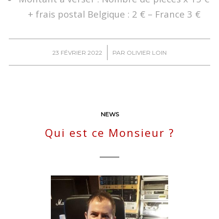
+ frais postal Belgique : 2 € – France 3 €
/
23 FÉVRIER 2022
PAR
OLIVIER LOIN
NEWS
Qui est ce Monsieur ?