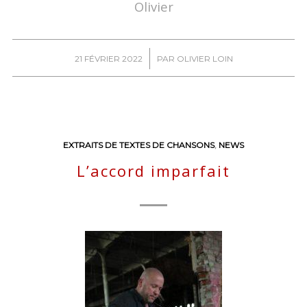
Olivier
/
21 FÉVRIER 2022
PAR
OLIVIER LOIN
EXTRAITS DE TEXTES DE CHANSONS
,
NEWS
L’accord imparfait